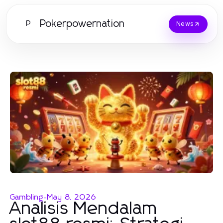
Pokerpowernation
P
News
Gambling
-
May 8, 2026
Analisis Mendalam