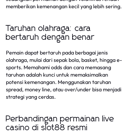
memberikan kemenangan kecil yang lebih sering.
Taruhan olahraga: cara
bertaruh dengan benar
Pemain dapat bertaruh pada berbagai jenis
olahraga, mulai dari sepak bola, basket, hingga e-
sports. Memahami odds dan cara memasang
taruhan adalah kunci untuk memaksimalkan
potensi kemenangan. Menggunakan taruhan
spread, money line, atau over/under bisa menjadi
strategi yang cerdas.
Perbandingan permainan live
casino di slot88 resmi