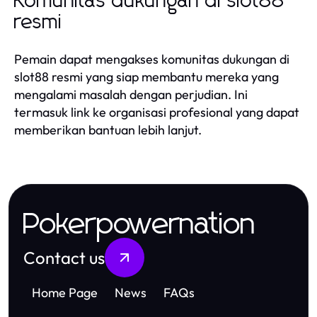
Komunitas dukungan di slot88
resmi
Pemain dapat mengakses komunitas dukungan di
slot88 resmi yang siap membantu mereka yang
mengalami masalah dengan perjudian. Ini
termasuk link ke organisasi profesional yang dapat
memberikan bantuan lebih lanjut.
Pokerpowernation
Contact us
Home Page
News
FAQs