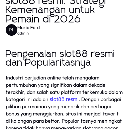
slot88 resmi: Strategi
Kemenangan untuk
Pemain di 2026
Mario Ford
M
admin
Pengenalan slot88 resmi
dan Popularitasnya
Industri perjudian online telah mengalami
pertumbuhan yang signifikan dalam dekade
terakhir, dan salah satu platform terkemuka dalam
kategori ini adalah
. Dengan berbagai
slot88 resmi
pilihan permainan yang menarik dan berbagai
bonus yang menggiurkan, situs ini menjadi favorit
di kalangan para bettor. Popularitasnya meningkat
karena tidak hanya menawarkan slot yang gacor,