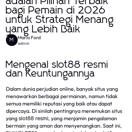
adalah Pilihan Terbaik
bagi Pemain di 2026
untuk Strategi Menang
yang Lebih Baik
Mario Ford
M
admin
Mengenal slot88 resmi
dan Keuntungannya
Dalam dunia perjudian online, banyak situs yang
menawarkan berbagai permainan, namun tidak
semua memiliki reputasi yang baik atau dapat
dipercaya. Di sinilah pentingnya menemukan situs
yang
, yang menjamin pengalaman
slot88 resmi
bermain yang aman dan menyenangkan. Saat ini,