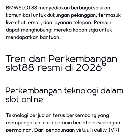
BMWSLOT88 menyediakan berbagai saluran
komunikasi untuk dukungan pelanggan, termasuk
live chat, email, dan layanan telepon. Pemain
dapat menghubungi mereka kapan saja untuk
mendapatkan bantuan.
Tren dan Perkembangan
slot88 resmi di 2026
Perkembangan teknologi dalam
slot online
Teknologi perjudian terus berkembang yang
mempengaruhi cara pemain berinteraksi dengan
permainan. Dari penggunaan
virtual reality (VR)