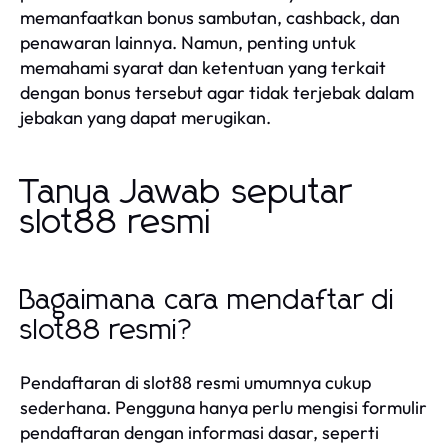
memanfaatkan bonus sambutan, cashback, dan
penawaran lainnya. Namun, penting untuk
memahami syarat dan ketentuan yang terkait
dengan bonus tersebut agar tidak terjebak dalam
jebakan yang dapat merugikan.
Tanya Jawab seputar
slot88 resmi
Bagaimana cara mendaftar di
slot88 resmi?
Pendaftaran di slot88 resmi umumnya cukup
sederhana. Pengguna hanya perlu mengisi formulir
pendaftaran dengan informasi dasar, seperti